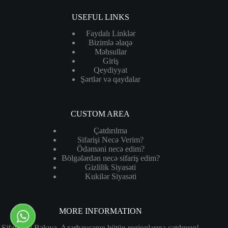
USEFUL LINKS
Faydalı Linklər
Bizimlə əlaqə
Məhsullar
Giriş
Qeydiyyat
Şərtlər və qaydalar
CUSTOM AREA
Çatdırılma
Sifarişi Necə Verim?
Ödəməni necə edim?
Bölgələrdən necə sifariş edim?
Gizlilik Siyasəti
Kukilər Siyasəti
MORE INFORMATION
Sifarişləri Bakıya, Azərbaycanın bütün regionlarına çatdırırıq!