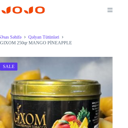
Skip
to
content
Əsas Səhifə
Qəlyan Tütünləri
GIXOM 250qr MANGO PİNEAPPLE
SALE