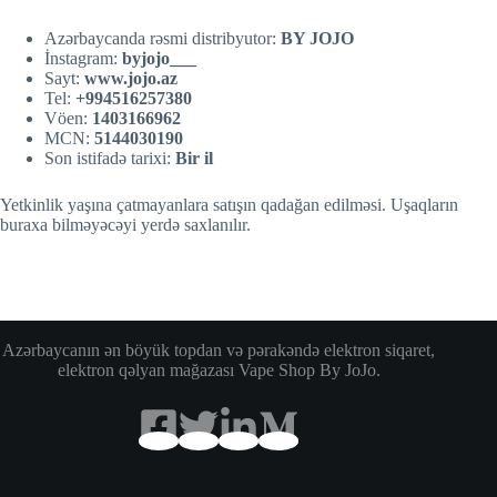
Azərbaycanda rəsmi distribyutor:
BY JOJO
İnstagram:
byjojo___
Sayt:
w
w
w.jojo.az
Tel:
+994516257380
Vöen:
1403166962
MCN:
5144030190
Son istifadə tarixi:
Bir il
Yetkinlik yaşına çatmayanlara satışın qadağan edilməsi. Uşaqların
buraxa bilməyəcəyi yerdə saxlanılır.
Azərbaycanın ən böyük topdan və pərakəndə elektron siqaret,
elektron qəlyan mağazası Vape Shop By JoJo.