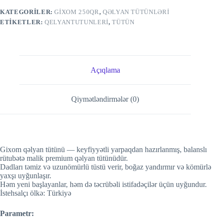
KATEGORILER:
GİXOM 250QR
,
QƏLYAN TÜTÜNLƏRI
ETIKETLER:
QELYANTUTUNLERI
,
TÜTÜN
Açıqlama
Qiymətləndirmələr (0)
Gixom qəlyan tütünü — keyfiyyətli yarpaqdan hazırlanmış, balanslı
rütubətə malik premium qəlyan tütünüdür.
Dadları təmiz və uzunömürlü tüstü verir, boğaz yandırmır və kömürlə
yaxşı uyğunlaşır.
Həm yeni başlayanlar, həm də təcrübəli istifadəçilər üçün uyğundur.
İstehsalçı ölkə: Türkiyə
Parametr: