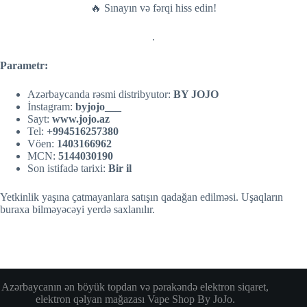
🔥 Sınayın və fərqi hiss edin!
.
Parametr:
Azərbaycanda rəsmi distribyutor:
BY JOJO
İnstagram:
byjojo___
Sayt:
w
w
w.jojo.az
Tel:
+994516257380
Vöen:
1403166962
MCN:
5144030190
Son istifadə tarixi:
Bir il
Yetkinlik yaşına çatmayanlara satışın qadağan edilməsi. Uşaqların
buraxa bilməyəcəyi yerdə saxlanılır.
Azərbaycanın ən böyük topdan və pərakəndə elektron siqaret,
elektron qəlyan mağazası Vape Shop By JoJo.