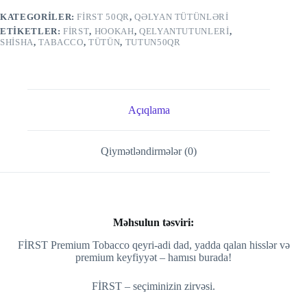
KATEGORILER:
FIRST 50QR
,
QƏLYAN TÜTÜNLƏRI
ETIKETLER:
FIRST
,
HOOKAH
,
QELYANTUTUNLERI
,
SHISHA
,
TABACCO
,
TÜTÜN
,
TUTUN50QR
Açıqlama
Qiymətləndirmələr (0)
Məhsulun təsviri:
FİRST Premium Tobacco qeyri-adi dad, yadda qalan hisslər və
premium keyfiyyət – hamısı burada!
FİRST – seçiminizin zirvəsi.