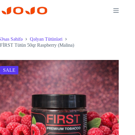
Skip
to
content
Əsas Səhifə
Qəlyan Tütünləri
FİRST Tütün 50qr Raspberry (Malina)
SALE