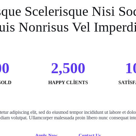
que Scelerisque Nisi So
uis Nonrisus Vel Imperdi
00
2,500
1
SOLD
HAPPY CLIENTS
SATIS
etur adipiscing elit, sed do eiusmod tempor incididunt ut labore et dolo
 diam volutpat. Ullamcorper malesuada proin libero nunc consequat int
Apply Now
Contact Us