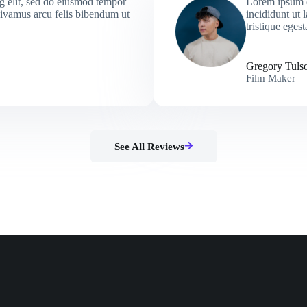
g elit, sed do eiusmod tempor
Lorem ipsum d
vivamus arcu felis bibendum ut
incididunt ut
tristique egest
Gregory Tuls
Film Maker
See All Reviews