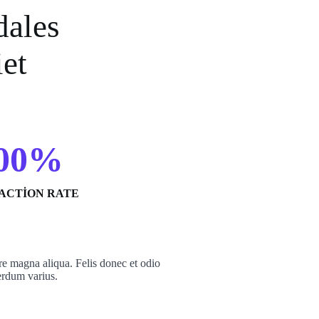
dales
et
00%
FACTION RATE
re magna aliqua. Felis donec et odio
erdum varius.