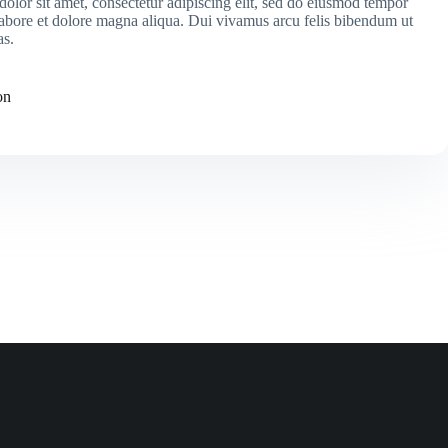
olor sit amet, consectetur adipiscing elit, sed do eiusmod tempor
 labore et dolore magna aliqua. Dui vivamus arcu felis bibendum ut
as.
on