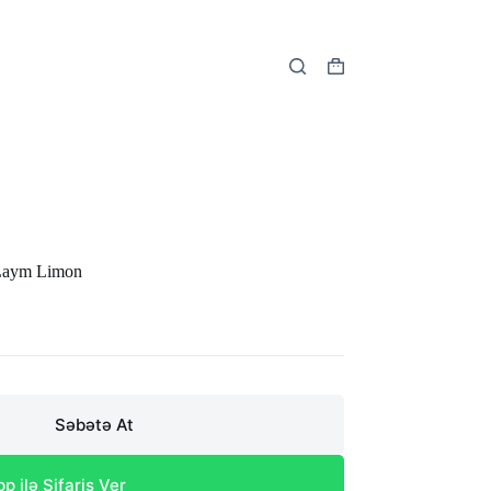
Shopping
cart
Laym Limon
Səbətə At
 ilə Sifariş Ver