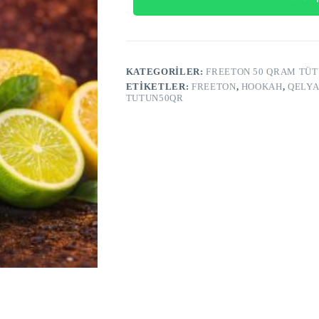
Laym
Limon
adet
KATEGORILER:
FREETON 50 QRAM TÜ
ETIKETLER:
FREETON
,
HOOKAH
,
QELYA
TUTUN50QR