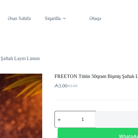
Əsas Səhifə
Siqarilla
Əlaqə
Şaftalı Laym Limon
FREETON Tütün 50qram Bişmiş Şaftalı 
₼
3.00
₼
5.00
Original
Current
price
price
was:
is:
₼5.00.
₼3.00.
FREETON
Tütün
50qram
Bişmiş
Şaftalı
WhatsApp