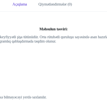
Açıqlama
Qiymətləndirmələr (0)
Məhsulun təsviri:
keyfiyyətli şişa tütünüdür. Orta rütubətli quruluşu sayəsində asan hazır
 qramlıq qablaşdırmada təqdim olunur.
a bilməyəcəyi yerdə saxlanılır.