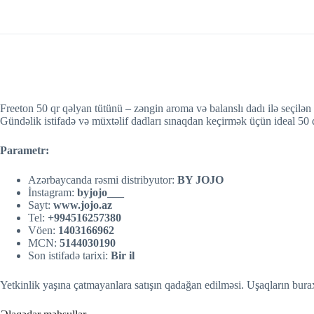
Freeton 50 qr qəlyan tütünü – zəngin aroma və balanslı dadı ilə seçilən 
Gündəlik istifadə və müxtəlif dadları sınaqdan keçirmək üçün ideal 50
Parametr:
Azərbaycanda rəsmi distribyutor:
BY JOJO
İnstagram:
byjojo___
Sayt:
w
w
w.jojo.az
Tel:
+994516257380
Vöen:
1403166962
MCN:
5144030190
Son istifadə tarixi:
Bir il
Yetkinlik yaşına çatmayanlara satışın qadağan edilməsi. Uşaqların burax