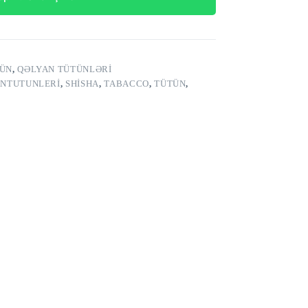
TÜN
,
QƏLYAN TÜTÜNLƏRI
NTUTUNLERI
,
SHISHA
,
TABACCO
,
TÜTÜN
,