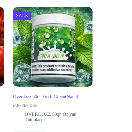
SALE
Overdozz 50qr Fresh Green(Nanə)
₼
6.00
₼
10.00
Original
Current
price
price
OVERDOZZ 50qr
,
Qəlyan
was:
is:
Tütünləri
₼10.00.
₼6.00.