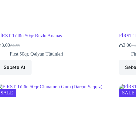
İRST Tütün 50qr Buzlu Ananas
FİRST T
₼
3.00
₼
3.00
₼
5.00
₼
Original
Current
Ori
Cu
price
price
pri
pri
First 50qr
,
Qəlyan Tütünləri
Fi
was:
is:
wa
is:
₼5.00.
₼3.00.
₼5
₼3
Səbətə At
Səbə
SALE
SALE