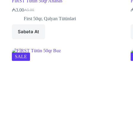
FİRST Tütün 50qr Ananas
F
₼
3.00
₼
5.00
Original
Current
price
price
First 50qr
,
Qəlyan Tütünləri
was:
is:
₼5.00.
₼3.00.
Səbətə At
SALE