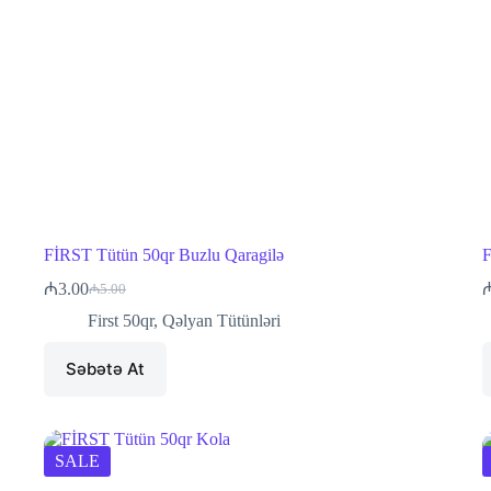
FİRST Tütün 50qr Buzlu Qaragilə
F
₼
3.00
₼
5.00
Original
Current
price
price
First 50qr
,
Qəlyan Tütünləri
was:
is:
₼5.00.
₼3.00.
Səbətə At
SALE