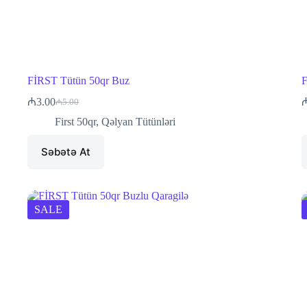
FİRST Tütün 50qr Buz
F
₼
3.00
₼
5.00
Original
Current
price
price
First 50qr
,
Qəlyan Tütünləri
was:
is:
₼5.00.
₼3.00.
Səbətə At
SALE