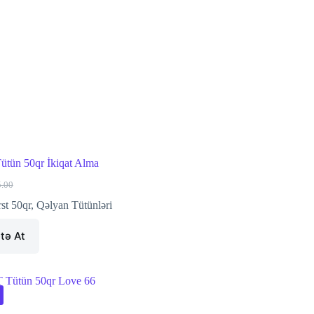
ütün 50qr İkiqat Alma
5.00
ginal
rrent
ce
ce
rst 50qr
,
Qəlyan Tütünləri
s:
.00.
.00.
tə At