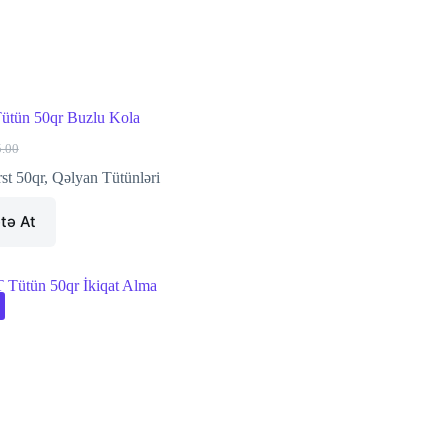
ütün 50qr Buzlu Kola
5.00
ginal
rrent
ce
ce
rst 50qr
,
Qəlyan Tütünləri
s:
.00.
.00.
tə At