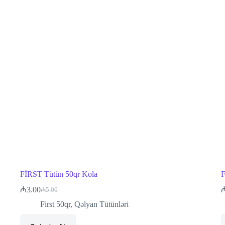
FİRST Tütün 50qr Kola
F
₼
3.00
₼
5.00
Original
Current
price
price
First 50qr
,
Qəlyan Tütünləri
was:
is:
₼5.00.
₼3.00.