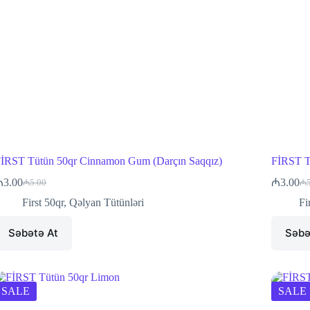
İRST Tütün 50qr Cinnamon Gum (Darçın Saqqız)
FİRST T
₼
3.00
₼
3.00
₼
5.00
₼
Original
Current
Ori
Cu
price
price
pri
pri
First 50qr
,
Qəlyan Tütünləri
Fi
was:
is:
wa
is:
₼5.00.
₼3.00.
₼5
₼3
Səbətə At
Səbə
SALE
SALE