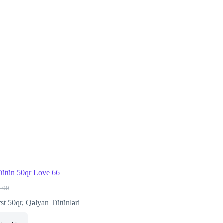
ütün 50qr Love 66
5.00
ginal
rrent
ce
ce
rst 50qr
,
Qəlyan Tütünləri
s:
.00.
.00.