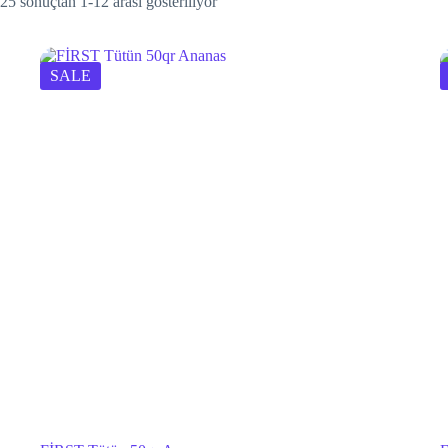
25 sonuçtan 1-12 arası gösteriliyor
SALE