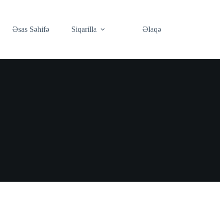
Əsas Səhifə
Siqarilla
Əlaqə