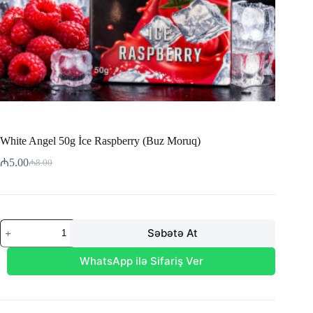
White Angel 50g İce Raspberry (Buz Moruq)
₼
5.00
₼
8.00
Original
Current
price
price
was:
is:
₼8.00.
₼5.00.
White
Səbətə At
Angel
50g
İce
WhatsApp ilə Sifariş Ver
Raspberry
(Buz
Moruq)
adet