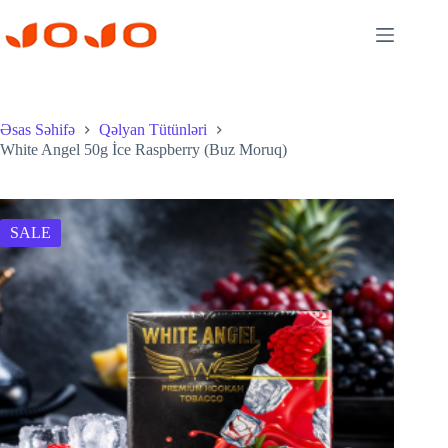
Skip
to
content
Əsas Səhifə
Qəlyan Tütünləri
White Angel 50g İce Raspberry (Buz Moruq)
SALE