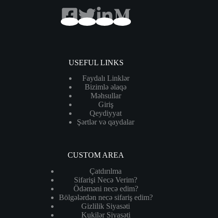
USEFUL LINKS
Faydalı Linklər
Bizimlə əlaqə
Məhsullar
Giriş
Qeydiyyat
Şərtlər və qaydalar
CUSTOM AREA
Çatdırılma
Sifarişi Necə Verim?
Ödəməni necə edim?
Bölgələrdən necə sifariş edim?
Gizlilik Siyasəti
Kukilər Siyasəti