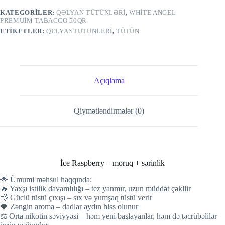
KATEGORILER:
QƏLYAN TÜTÜNLƏRI
,
WHITE ANGEL
PREMUIM TABACCO 50QR
ETIKETLER:
QELYANTUTUNLERI
,
TÜTÜN
Açıqlama
Qiymətləndirmələr (0)
İce Raspberry – moruq + sərinlik
🌟 Ümumi məhsul haqqında:
🔥 Yaxşı istilik davamlılığı – tez yanmır, uzun müddət çəkilir
💨 Güclü tüstü çıxışı – sıx və yumşaq tüstü verir
🍓 Zəngin aroma – dadlar aydın hiss olunur
⚖️ Orta nikotin səviyyəsi – həm yeni başlayanlar, həm də təcrübəlilər