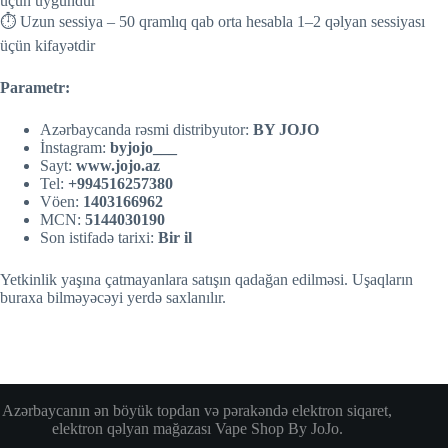
üçün uyğundur
⏱️ Uzun sessiya – 50 qramlıq qab orta hesabla 1–2 qəlyan sessiyası
üçün kifayətdir
Parametr:
Azərbaycanda rəsmi distribyutor:
BY JOJO
İnstagram:
byjojo___
Sayt:
w
w
w.jojo.az
Tel:
+994516257380
Vöen:
1403166962
MCN:
5144030190
Son istifadə tarixi:
Bir il
Yetkinlik yaşına çatmayanlara satışın qadağan edilməsi. Uşaqların
buraxa bilməyəcəyi yerdə saxlanılır.
Azərbaycanın ən böyük topdan və pərakəndə elektron siqaret,
elektron qəlyan mağazası Vape Shop By JoJo.