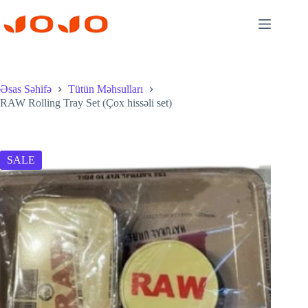
Skip
to
content
Əsas Səhifə
Tütün Məhsulları
RAW Rolling Tray Set (Çox hissəli set)
SALE