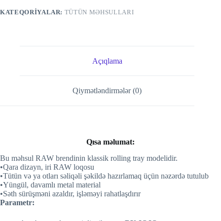
KATEQORIYALAR:
TÜTÜN MƏHSULLARI
Açıqlama
Qiymətləndirmələr (0)
Qısa məlumat:
Bu məhsul RAW brendinin klassik rolling tray modelidir.
•Qara dizayn, iri RAW loqosu
•Tütün və ya otları səliqəli şəkildə hazırlamaq üçün nəzərdə tutulub
•Yüngül, davamlı metal material
•Səth sürüşməni azaldır, işləməyi rahatlaşdırır
Parametr: