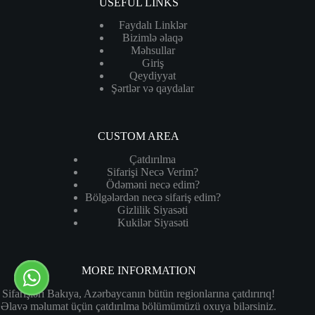
USEFUL LINKS
Faydalı Linklər
Bizimlə əlaqə
Məhsullar
Giriş
Qeydiyyat
Şərtlər və qaydalar
CUSTOM AREA
Çatdırılma
Sifarişi Necə Verim?
Ödəməni necə edim?
Bölgələrdən necə sifariş edim?
Gizlilik Siyasəti
Kukilər Siyasəti
MORE INFORMATION
Sifarişləri Bakıya, Azərbaycanın bütün regionlarına çatdırırıq!
Əlavə məlumat üçün çatdırılma bölümümüzü oxuya bilərsiniz.