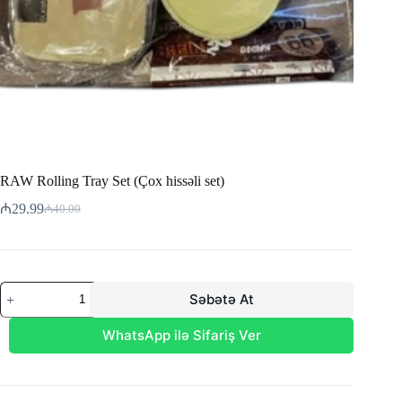
RAW Rolling Tray Set (Çox hissəli set)
₼
29.99
₼
40.00
Original
Current
price
price
was:
is:
₼40.00.
₼29.99.
RAW
Səbətə At
Rolling
Tray
Set
WhatsApp ilə Sifariş Ver
(Çox
hissəli
set)
adet