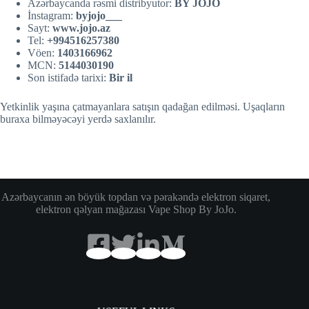
Azərbaycanda rəsmi distribyutor:
BY JOJO
İnstagram:
byjojo___
Sayt:
w
w
w.jojo.az
Tel:
+994516257380
Vöen:
1403166962
MCN:
5144030190
Son istifadə tarixi:
Bir il
Yetkinlik yaşına çatmayanlara satışın qadağan edilməsi. Uşaqların
buraxa bilməyəcəyi yerdə saxlanılır.
Azərbaycanın ən böyük topdan və pərakəndə elektron siqaret,
elektron qəlyan mağazası Vape Shop By JoJo.