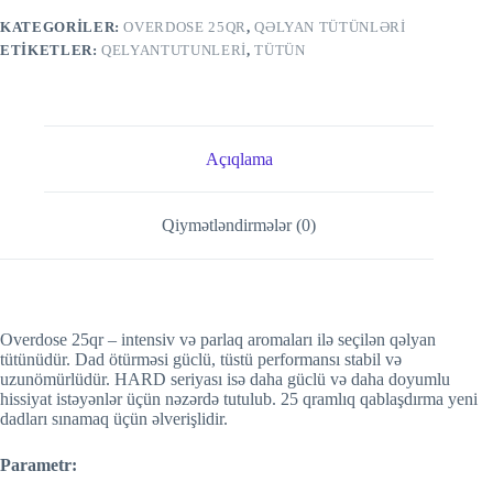
KATEGORILER:
OVERDOSE 25QR
,
QƏLYAN TÜTÜNLƏRI
ETIKETLER:
QELYANTUTUNLERI
,
TÜTÜN
Açıqlama
Qiymətləndirmələr (0)
Overdose 25qr – intensiv və parlaq aromaları ilə seçilən qəlyan
tütünüdür. Dad ötürməsi güclü, tüstü performansı stabil və
uzunömürlüdür. HARD seriyası isə daha güclü və daha doyumlu
hissiyat istəyənlər üçün nəzərdə tutulub. 25 qramlıq qablaşdırma yeni
dadları sınamaq üçün əlverişlidir.
Parametr: