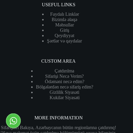
USEFUL LINKS
Faydalı Linklər
Bizimlə əlaqə
Məhsullar
Giriş
Qeydiyyat
Şərtlər və qaydalar
CUSTOM AREA
Çatdırılma
Sifarişi Necə Verim?
Ödəməni necə edim?
Bölgələrdən necə sifariş edim?
Gizlilik Siyasəti
Kukilər Siyasəti
MORE INFORMATION
Sifarişləri Bakıya, Azərbaycanın bütün regionlarına çatdırırıq!
Əlavə məlumat üçün çatdırılma bölümümüzü oxuya bilərsiniz.