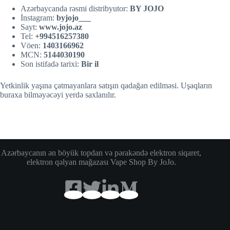
Azərbaycanda rəsmi distribyutor:
BY JOJO
İnstagram:
byjojo___
Sayt:
w
w
w.jojo.az
Tel:
+994516257380
Vöen:
1403166962
MCN:
5144030190
Son istifadə tarixi:
Bir il
Yetkinlik yaşına çatmayanlara satışın qadağan edilməsi. Uşaqların
buraxa bilməyəcəyi yerdə saxlanılır.
Azərbaycanın ən böyük topdan və pərakəndə elektron siqaret,
elektron qəlyan mağazası Vape Shop By JoJo.