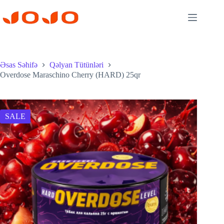
Skip
to
content
Əsas Səhifə
Qəlyan Tütünləri
Overdose Maraschino Cherry (HARD) 25qr
SALE