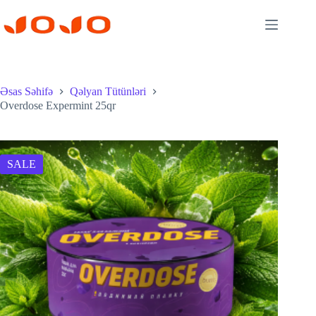
Skip
to
content
Əsas Səhifə
Qəlyan Tütünləri
Overdose Expermint 25qr
SALE