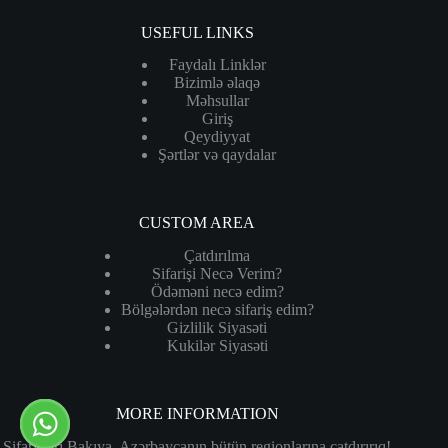
USEFUL LINKS
Faydalı Linklər
Bizimlə əlaqə
Məhsullar
Giriş
Qeydiyyat
Şərtlər və qaydalar
CUSTOM AREA
Çatdırılma
Sifarişi Necə Verim?
Ödəməni necə edim?
Bölgələrdən necə sifariş edim?
Gizlilik Siyasəti
Kukilər Siyasəti
MORE INFORMATION
Sifarişləri Bakıya, Azərbaycanın bütün regionlarına çatdırırıq!