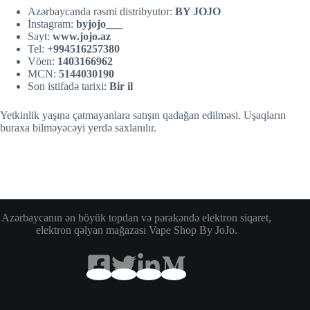
Azərbaycanda rəsmi distribyutor:
BY JOJO
İnstagram:
byjojo___
Sayt:
w
w
w.jojo.az
Tel:
+994516257380
Vöen:
1403166962
MCN:
5144030190
Son istifadə tarixi:
Bir il
Yetkinlik yaşına çatmayanlara satışın qadağan edilməsi. Uşaqların
buraxa bilməyəcəyi yerdə saxlanılır.
Azərbaycanın ən böyük topdan və pərakəndə elektron siqaret,
elektron qəlyan mağazası Vape Shop By JoJo.