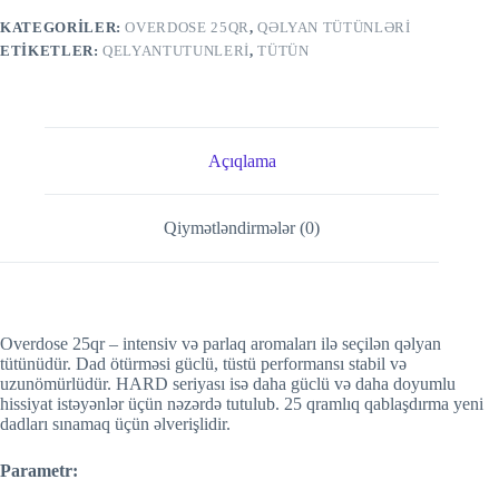
KATEGORILER:
OVERDOSE 25QR
,
QƏLYAN TÜTÜNLƏRI
ETIKETLER:
QELYANTUTUNLERI
,
TÜTÜN
Açıqlama
Qiymətləndirmələr (0)
Overdose 25qr – intensiv və parlaq aromaları ilə seçilən qəlyan
tütünüdür. Dad ötürməsi güclü, tüstü performansı stabil və
uzunömürlüdür. HARD seriyası isə daha güclü və daha doyumlu
hissiyat istəyənlər üçün nəzərdə tutulub. 25 qramlıq qablaşdırma yeni
dadları sınamaq üçün əlverişlidir.
Parametr: