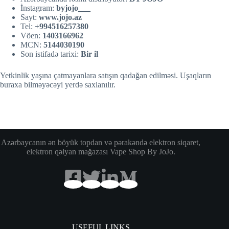
İnstagram:
byjojo___
Sayt:
w
w
w.jojo.az
Tel:
+994516257380
Vöen:
1403166962
MCN:
5144030190
Son istifadə tarixi:
Bir il
Yetkinlik yaşına çatmayanlara satışın qadağan edilməsi. Uşaqların
buraxa bilməyəcəyi yerdə saxlanılır.
Azərbaycanın ən böyük topdan və pərakəndə elektron siqaret,
elektron qəlyan mağazası Vape Shop By JoJo.
USEFUL LINKS