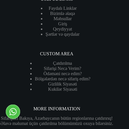
Faydalı Linklər
Bizimlə əlaqə
Məhsullar
Giriş
Qeydiyyat
Şərtlər və qaydalar
CUSTOM AREA
Çatdırılma
Sifarişi Necə Verim?
Ödəməni necə edim?
Bölgələrdən necə sifariş edim?
Gizlilik Siyasəti
Kukilər Siyasəti
MORE INFORMATION
Sifarişləri Bakıya, Azərbaycanın bütün regionlarına çatdırırıq!
Əlavə məlumat üçün çatdırılma bölümümüzü oxuya bilərsiniz.