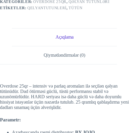
KATEGORILER:
OVERDOSE 25QR
,
QƏLYAN TÜTÜNLƏRI
ETIKETLER:
QELYANTUTUNLERI
,
TÜTÜN
Açıqlama
Qiymətləndirmələr (0)
Overdose 25qr – intensiv və parlaq aromaları ilə seçilən qəlyan
tütünüdür. Dad ötürməsi güclü, tüstü performansı stabil və
uzunömürlüdür. HARD seriyası isə daha güclü və daha doyumlu
hissiyat istəyənlər üçün nəzərdə tutulub. 25 qramlıq qablaşdırma yeni
dadları sınamaq üçün əlverişlidir.
Parametr:
Azərbaycanda rəsmi distribyutor:
BY JOJO