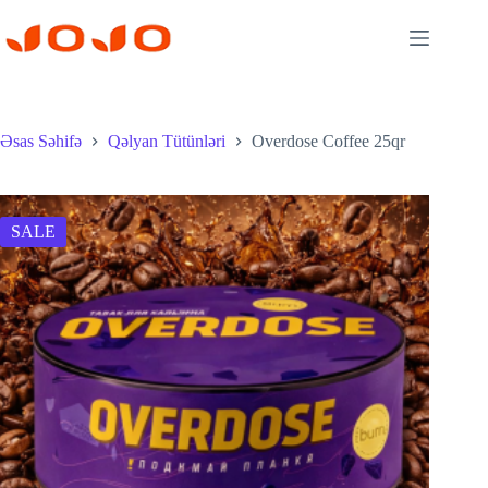
Skip
to
content
Əsas Səhifə
Qəlyan Tütünləri
Overdose Coffee 25qr
SALE