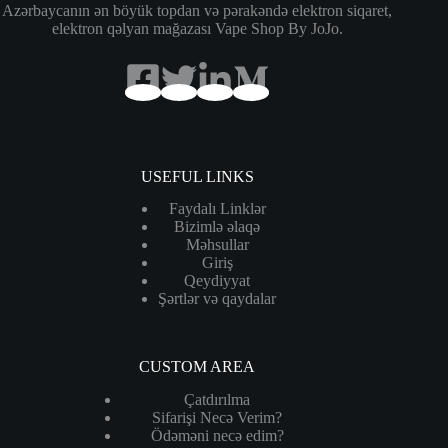
Azərbaycanın ən böyük topdan və pərakəndə elektron siqaret,
elektron qəlyan mağazası Vape Shop By JoJo.
USEFUL LINKS
Faydalı Linklər
Bizimlə əlaqə
Məhsullar
Giriş
Qeydiyyat
Şərtlər və qaydalar
CUSTOM AREA
Çatdırılma
Sifarişi Necə Verim?
Ödəməni necə edim?