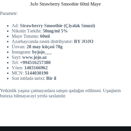
JoJo Strawberry Smoothie 60ml Maye
Parametr:
Ad:
Strawberry Smoothie (Çiyələk Smuzi)
Nikotin Tərkibi:
50mg/ml 5%
Maye Tutumu:
60ml
Azərbaycanda rəsmi distribyutor:
BY JOJO
Ünvan:
28 may küçəsi 78g
İnstagram:
byjojo___
Sayt:
w
w
w.jojo.az
Tel:
+994516257380
Vöen:
1403166962
MCN:
5144030190
Son istifadə tarixi:
Bir il
Yetkinlik yaşına çatmayanlara satışın qadağan edilməsi. Uşaqların
buraxa bilməyəcəyi yerdə saxlanılır.