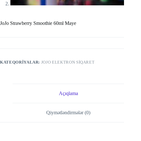
JoJo Strawberry Smoothie 60ml Maye
KATEQORIYALAR:
JOJO ELEKTRON SIQARET
Açıqlama
Qiymətləndirmələr (0)