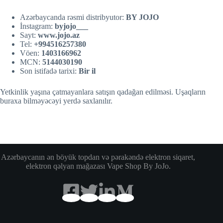
Azərbaycanda rəsmi distribyutor:
BY JOJO
İnstagram:
byjojo___
Sayt:
w
w
w.jojo.az
Tel:
+994516257380
Vöen:
1403166962
MCN:
5144030190
Son istifadə tarixi:
Bir il
Yetkinlik yaşına çatmayanlara satışın qadağan edilməsi. Uşaqların
buraxa bilməyəcəyi yerdə saxlanılır.
Azərbaycanın ən böyük topdan və pərakəndə elektron siqaret,
elektron qəlyan mağazası Vape Shop By JoJo.