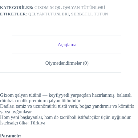
KATEGORILER:
GIXOM 50QR
,
QƏLYAN TÜTÜNLƏRI
ETIKETLER:
QELYANTUTUNLERI
,
SERBETLI
,
TÜTÜN
Açıqlama
Qiymətləndirmələr (0)
Gixom qəlyan tütünü — keyfiyyətli yarpaqdan hazırlanmış, balanslı
rütubətə malik premium qəlyan tütünüdür.
Dadları təmiz və uzunömürlü tüstü verir, boğaz yandırmır və kömürlə
yaxşı uyğunlaşır.
Həm yeni başlayanlar, həm də təcrübəli istifadəçilər üçün uyğundur.
İstehsalçı ölkə: Türkiyə
Parametr: