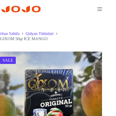
Skip
to
content
Əsas Səhifə
Qəlyan Tütünləri
GIXOM 50qr İCE MANGO
SALE