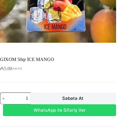
GIXOM 50qr İCE MANGO
₼
5.00
₼
8.00
Original
Current
price
price
was:
is:
₼8.00.
₼5.00.
GIXOM
Səbətə At
50qr
İCE
MANGO
WhatsApp ilə Sifariş Ver
adet