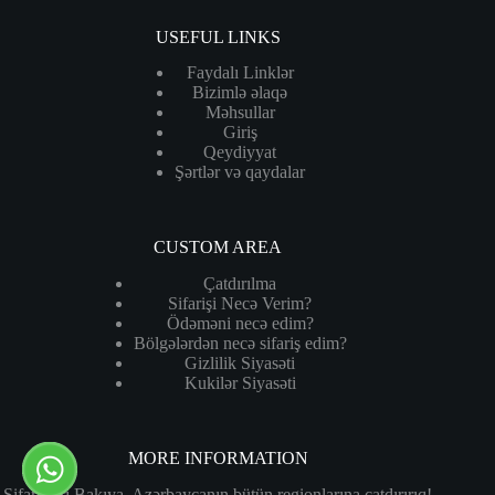
USEFUL LINKS
Faydalı Linklər
Bizimlə əlaqə
Məhsullar
Giriş
Qeydiyyat
Şərtlər və qaydalar
CUSTOM AREA
Çatdırılma
Sifarişi Necə Verim?
Ödəməni necə edim?
Bölgələrdən necə sifariş edim?
Gizlilik Siyasəti
Kukilər Siyasəti
MORE INFORMATION
Sifarişləri Bakıya, Azərbaycanın bütün regionlarına çatdırırıq!