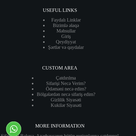
USEFUL LINKS
Faydalı Linklər
Bizimlə əlaqə
Məhsullar
Giriş
Qeydiyyat
Şərtlər və qaydalar
CUSTOM AREA
Çatdırılma
Sifarişi Necə Verim?
Ödəməni necə edim?
Bölgələrdən necə sifariş edim?
Gizlilik Siyasəti
Kukilər Siyasəti
MORE INFORMATION
Sifarişləri Bakıya, Azərbaycanın bütün regionlarına çatdırırıq!