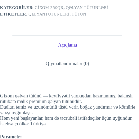
KATEGORILER:
GİXOM 250QR
,
QƏLYAN TÜTÜNLƏRI
ETIKETLER:
QELYANTUTUNLERI
,
TÜTÜN
Açıqlama
Qiymətləndirmələr (0)
Gixom qəlyan tütünü — keyfiyyətli yarpaqdan hazırlanmış, balanslı
rütubətə malik premium qəlyan tütünüdür.
Dadları təmiz və uzunömürlü tüstü verir, boğaz yandırmır və kömürlə
yaxşı uyğunlaşır.
Həm yeni başlayanlar, həm də təcrübəli istifadəçilər üçün uyğundur.
İstehsalçı ölkə: Türkiyə
Parametr: