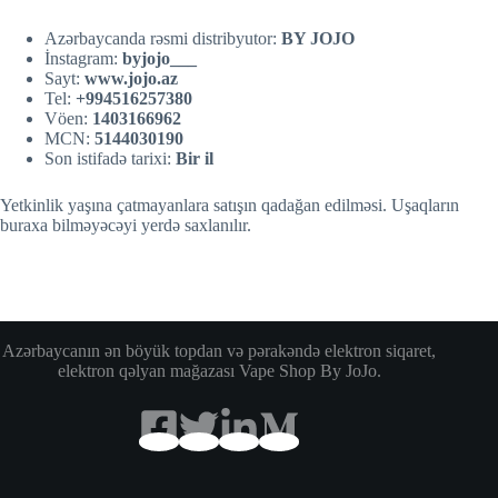
Azərbaycanda rəsmi distribyutor:
BY JOJO
İnstagram:
byjojo___
Sayt:
w
w
w.jojo.az
Tel:
+994516257380
Vöen:
1403166962
MCN:
5144030190
Son istifadə tarixi:
Bir il
Yetkinlik yaşına çatmayanlara satışın qadağan edilməsi. Uşaqların
buraxa bilməyəcəyi yerdə saxlanılır.
Azərbaycanın ən böyük topdan və pərakəndə elektron siqaret,
elektron qəlyan mağazası Vape Shop By JoJo.