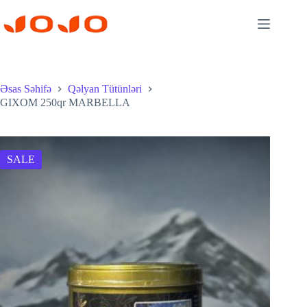
Skip
to
content
Əsas Səhifə
Qəlyan Tütünləri
GIXOM 250qr MARBELLA
SALE