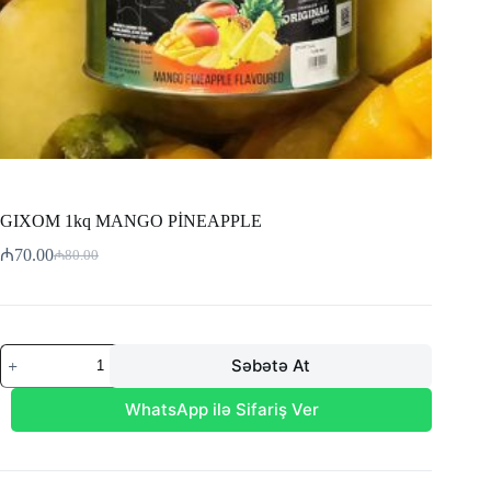
GIXOM 1kq MANGO PİNEAPPLE
₼
70.00
₼
80.00
Original
Current
price
price
was:
is:
₼80.00.
₼70.00.
GIXOM
Səbətə At
1kq
MANGO
PİNEAPPLE
WhatsApp ilə Sifariş Ver
adet