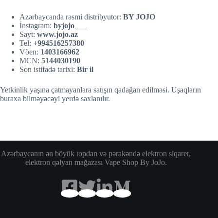
Azərbaycanda rəsmi distribyutor:
BY JOJO
İnstagram:
byjojo___
Sayt:
w
w
w.jojo.az
Tel:
+994516257380
Vöen:
1403166962
MCN:
5144030190
Son istifadə tarixi:
Bir il
Yetkinlik yaşına çatmayanlara satışın qadağan edilməsi. Uşaqların
buraxa bilməyəcəyi yerdə saxlanılır.
Azərbaycanın ən böyük topdan və pərakəndə elektron siqaret,
elektron qəlyan mağazası Vape Shop By JoJo.