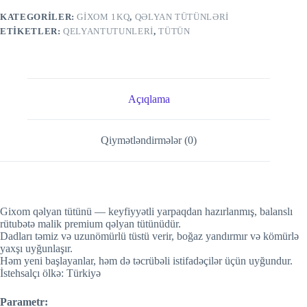
KATEGORILER:
GİXOM 1KQ
,
QƏLYAN TÜTÜNLƏRI
ETIKETLER:
QELYANTUTUNLERI
,
TÜTÜN
Açıqlama
Qiymətləndirmələr (0)
Gixom qəlyan tütünü — keyfiyyətli yarpaqdan hazırlanmış, balanslı
rütubətə malik premium qəlyan tütünüdür.
Dadları təmiz və uzunömürlü tüstü verir, boğaz yandırmır və kömürlə
yaxşı uyğunlaşır.
Həm yeni başlayanlar, həm də təcrübəli istifadəçilər üçün uyğundur.
İstehsalçı ölkə: Türkiyə
Parametr: