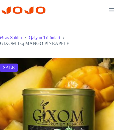
Skip
to
content
Əsas Səhifə
Qəlyan Tütünləri
GIXOM 1kq MANGO PİNEAPPLE
SALE