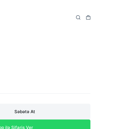
Shopping
cart
Səbətə At
 ilə Sifariş Ver