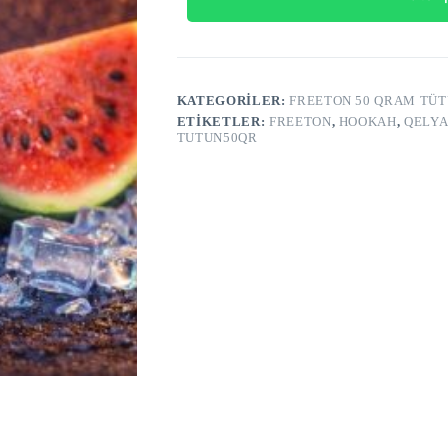
adet
KATEGORILER:
FREETON 50 QRAM TÜ
ETIKETLER:
FREETON
,
HOOKAH
,
QELYA
TUTUN50QR