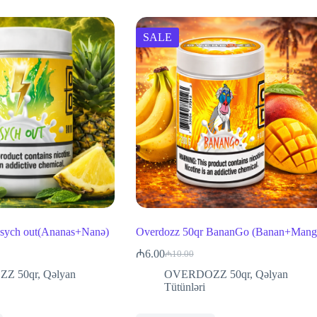
SALE
Psych out(Ananas+Nanə)
Overdozz 50qr BananGo (Banan+Mang
₼
6.00
₼
10.00
Original
Current
price
price
Z 50qr
,
Qəlyan
OVERDOZZ 50qr
,
Qəlyan
was:
is:
Tütünləri
₼10.00.
₼6.00.