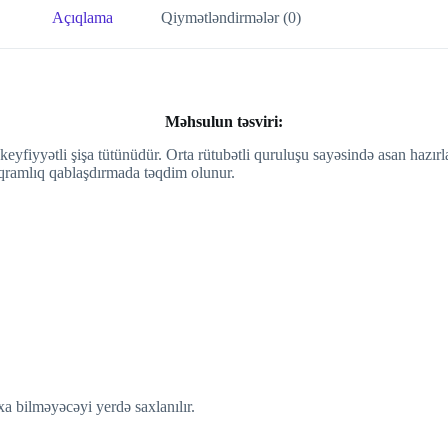
Açıqlama
Qiymətləndirmələr (0)
Məhsulun təsviri:
keyfiyyətli şişa tütünüdür. Orta rütubətli quruluşu sayəsində asan hazır
 qramlıq qablaşdırmada təqdim olunur.
a bilməyəcəyi yerdə saxlanılır.