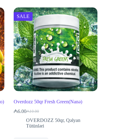
SALE
o)
Overdozz 50qr Fresh Green(Nanə)
₼
6.00
₼
10.00
Original
Current
price
price
OVERDOZZ 50qr
,
Qəlyan
was:
is:
Tütünləri
₼10.00.
₼6.00.