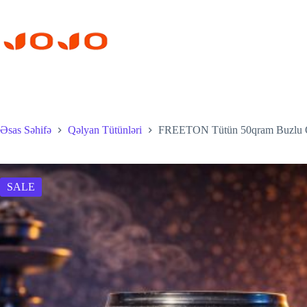
Skip
to
content
Əsas Səhifə
Qəlyan Tütünləri
FREETON Tütün 50qram Buzlu 
SALE