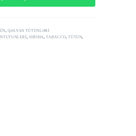
TÜN
,
QƏLYAN TÜTÜNLƏRI
NTUTUNLERI
,
SHISHA
,
TABACCO
,
TÜTÜN
,