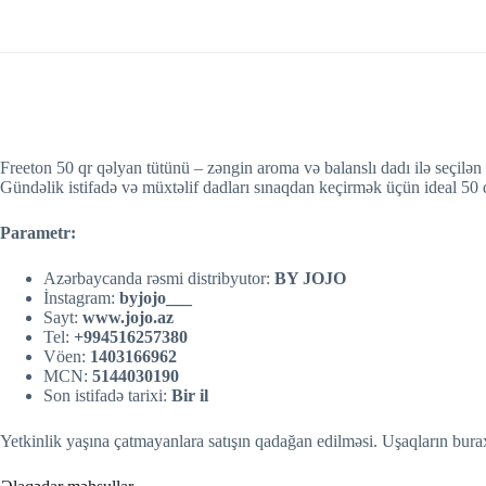
Freeton 50 qr qəlyan tütünü – zəngin aroma və balanslı dadı ilə seçilən 
Gündəlik istifadə və müxtəlif dadları sınaqdan keçirmək üçün ideal 50
Parametr:
Azərbaycanda rəsmi distribyutor:
BY JOJO
İnstagram:
byjojo___
Sayt:
w
w
w.jojo.az
Tel:
+994516257380
Vöen:
1403166962
MCN:
5144030190
Son istifadə tarixi:
Bir il
Yetkinlik yaşına çatmayanlara satışın qadağan edilməsi. Uşaqların burax