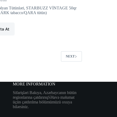
10.00
iginal
rrent
ice
ice
lyan Tütünləri
,
STARBUZZ VİNTAGE 50qr
s:
ARK tabacco/QARA tütün)
0.00.
.00.
tə At
NEXT
MORE INFORMATION
Sifarişləri Bakıya, Azərbaycanın bütün
regionlarına çatdırırıq!Əlavə məlumat
üçün çatdırılma bölümümüzü oxuya
bilərsiniz.