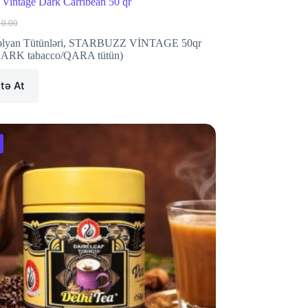
 Vintage Dark Carribean 50 qr
10.00
iginal
rrent
ice
ice
lyan Tütünləri
,
STARBUZZ VİNTAGE 50qr
s:
ARK tabacco/QARA tütün)
0.00.
.00.
tə At