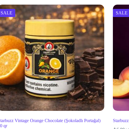
SALE
SALE
tarbuzz Vintage Orange Chocolate (Şokoladlı Portağal)
Starbuzz
0 qr