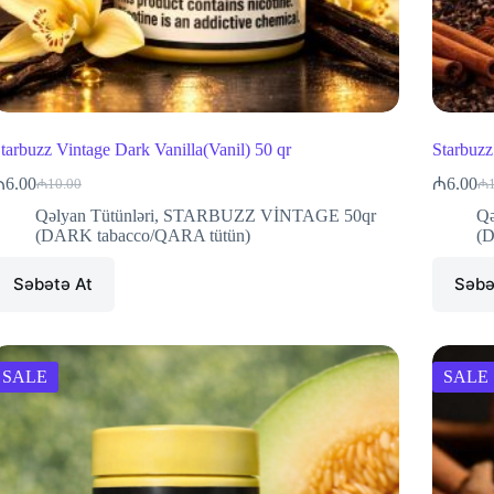
tarbuzz Vintage Dark Vanilla(Vanil) 50 qr
Starbuzz
₼
6.00
₼
6.00
₼
10.00
₼
Original
Current
Or
Cu
price
price
pr
pr
Qəlyan Tütünləri
,
STARBUZZ VİNTAGE 50qr
Qə
was:
is:
wa
is:
(DARK tabacco/QARA tütün)
(D
₼10.00.
₼6.00.
₼1
₼6
Səbətə At
Səbə
SALE
SALE