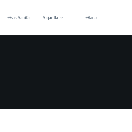
Əsas Səhifə
Siqarilla
Əlaqə