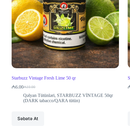
Starbuzz Vintage Fresh Lime 50 qr
S
₼
6.00
₼
10.00
Original
Current
price
price
Qəlyan Tütünləri
,
STARBUZZ VİNTAGE 50qr
was:
is:
(DARK tabacco/QARA tütün)
₼10.00.
₼6.00.
Səbətə At