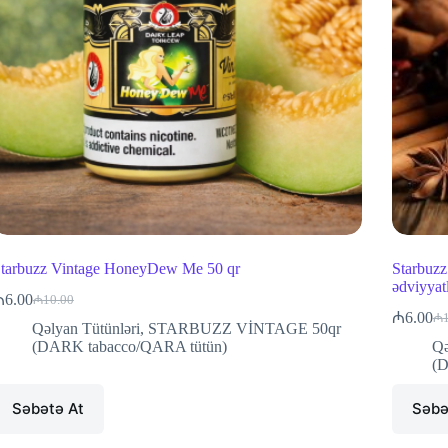
tarbuzz Vintage HoneyDew Me 50 qr
Starbuzz
ədviyyat
₼
6.00
₼
10.00
Original
Current
₼
6.00
₼
price
price
Or
Cu
Qəlyan Tütünləri
,
STARBUZZ VİNTAGE 50qr
was:
is:
pr
pr
(DARK tabacco/QARA tütün)
Qə
wa
is:
₼10.00.
₼6.00.
(D
₼1
₼6
Səbətə At
Səbə