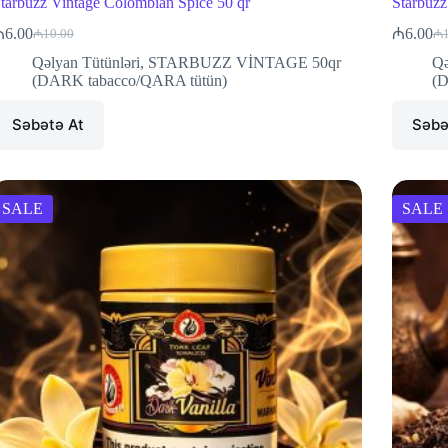
tarbuzz Vintage Colombian Spice 50 qr
Starbuzz
₼
6.00
₼
6.00
₼
10.00
₼
Original
Current
Or
Cu
price
price
pr
pr
Qəlyan Tütünləri
,
STARBUZZ VİNTAGE 50qr
Qə
was:
is:
wa
is:
(DARK tabacco/QARA tütün)
(D
₼10.00.
₼6.00.
₼1
₼6
Səbətə At
Səbə
SALE
SALE