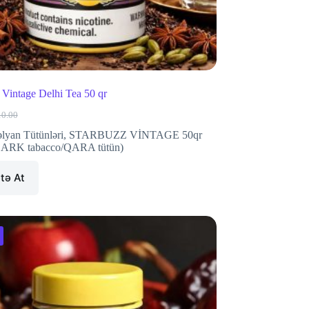
 Vintage Delhi Tea 50 qr
10.00
iginal
rrent
ice
ice
lyan Tütünləri
,
STARBUZZ VİNTAGE 50qr
s:
ARK tabacco/QARA tütün)
0.00.
.00.
tə At