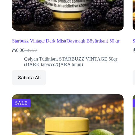
Starbuzz Vintage Dark Mist(Qaymaqlı Böyürtkən) 50 qr
S
₼
6.00
₼
10.00
Original
Current
price
price
Qəlyan Tütünləri
,
STARBUZZ VİNTAGE 50qr
was:
is:
(DARK tabacco/QARA tütün)
₼10.00.
₼6.00.
Səbətə At
SALE