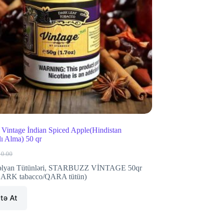
 Vintage İndian Spiced Apple(Hindistan
lı Alma) 50 qr
10.00
iginal
rrent
ice
ice
lyan Tütünləri
,
STARBUZZ VİNTAGE 50qr
s:
ARK tabacco/QARA tütün)
0.00.
.00.
tə At