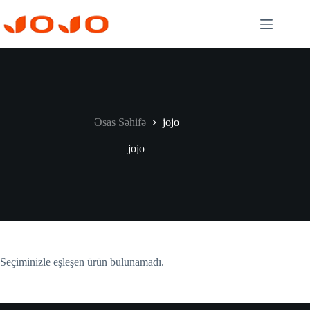
Skip
to
content
Əsas Səhifə
jojo
jojo
Seçiminizle eşleşen ürün bulunamadı.