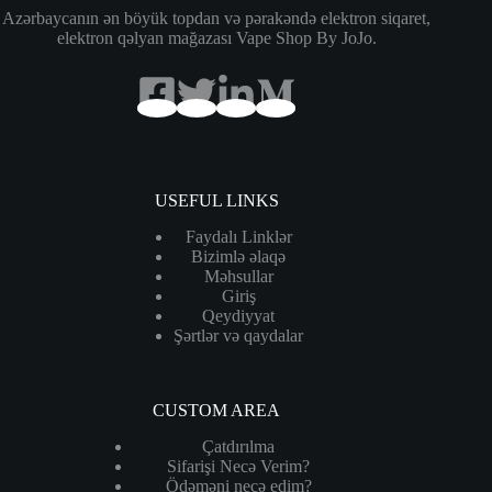
Azərbaycanın ən böyük topdan və pərakəndə elektron siqaret,
elektron qəlyan mağazası Vape Shop By JoJo.
USEFUL LINKS
Faydalı Linklər
Bizimlə əlaqə
Məhsullar
Giriş
Qeydiyyat
Şərtlər və qaydalar
CUSTOM AREA
Çatdırılma
Sifarişi Necə Verim?
Ödəməni necə edim?